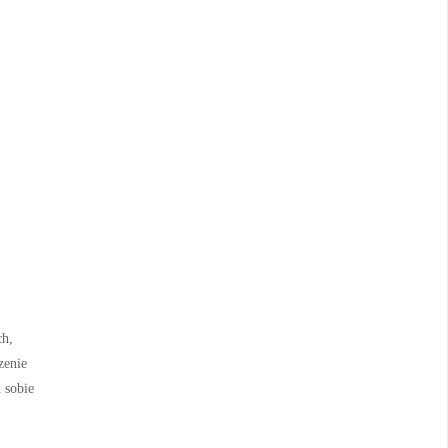
ch,
zenie
 sobie