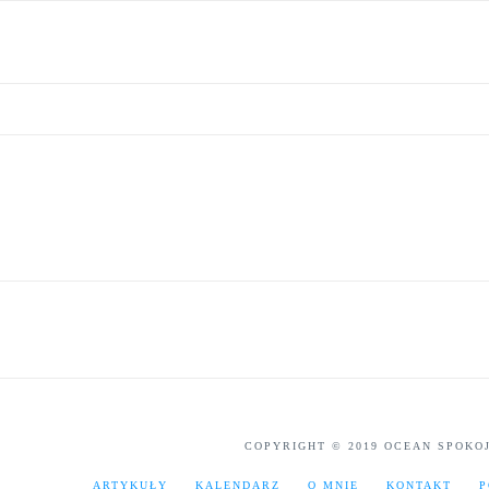
COPYRIGHT © 2019 OCEAN SPOKO
ARTYKUŁY
KALENDARZ
O MNIE
KONTAKT
P