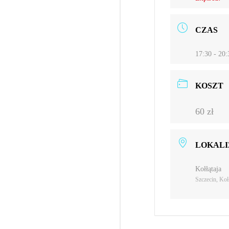
CZAS
17:30 - 20:
KOSZT
60 zł
LOKALI
Kołłątaja
Szczecin, Koł