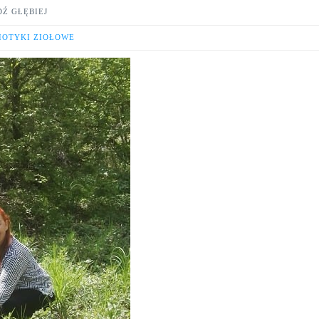
DŹ GŁĘBIEJ
IOTYKI ZIOŁOWE