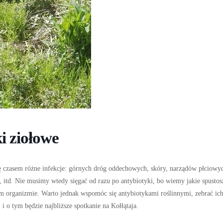
i ziołowe
ię czasem różne infekcje: górnych dróg oddechowych, skóry, narządów płciowy
., itd. Nie musimy wtedy sięgać od razu po antybiotyki, bo wiemy jakie spustos
łym organizmie. Warto jednak wspomóc się antybiotykami roślinnymi, zebrać ich
, i o tym będzie najbliższe spotkanie na Kołłątaja.