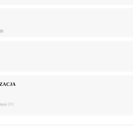
30
ZACJA
łątaja 23/1