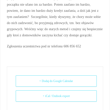
początku nie ufano im za bardzo. Potem zaufano im bardzo,
powiem, że dano im bardzo duży kredyt zaufania, a dziś jak jest z
tym zaufaniem? Szczególnie, kiedy słyszymy, że chory może sobie
do nich zadzwonić, bo przyjmują zdrowych, tzn. bez objawów
grypowych. Wróćmy więc do starych metod i czujmy się bespiecznie
gdy ktoś z domowników zaczyna kichać czy dostaje gorączki.
Zgłoszenia uczestnictwa pod nr telefonu 606 856 652
+ Dodaj do Google Calendar
+ iCal / Outlook export