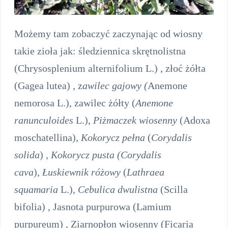
Możemy tam zobaczyć zaczynając od wiosny
takie zioła jak: śledziennica skrętnolistna
(Chrysosplenium alternifolium L.) , złoć żółta
(Gagea lutea) , z
awilec gajowy (
Anemone
nemorosa L.), zawilec żółty (
Anemone
ranunculoides
L.),
Piżmaczek wiosenny
(Adoxa
moschatellina),
Kokorycz pełna
(
Corydalis
solida
) ,
Kokorycz pusta (Corydalis
cava
),
Łuskiewnik różowy
(
Lathraea
squamaria
L.),
Cebulica dwulistna
(Scilla
bifolia) , Jasnota purpurowa (Lamium
purpureum) , Ziarnopłon wiosenny (Ficaria