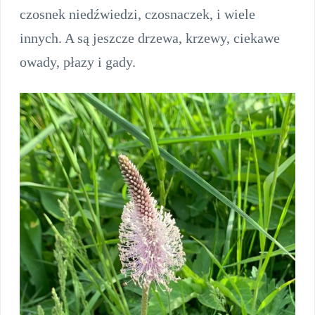
czosnek niedźwiedzi, czosnaczek, i wiele
innych. A są jeszcze drzewa, krzewy, ciekawe
owady, płazy i gady.