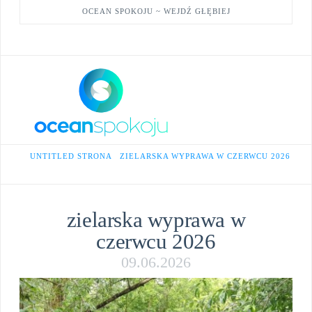
OCEAN SPOKOJU ~ WEJDŹ GŁĘBIEJ
Facebook
X
YouTube
Na
HOME
UNTITLED STRONA
ZIELARSKA WYPRAWA W CZERWCU 2026
zielarska wyprawa w
czerwcu 2026
09.06.2026