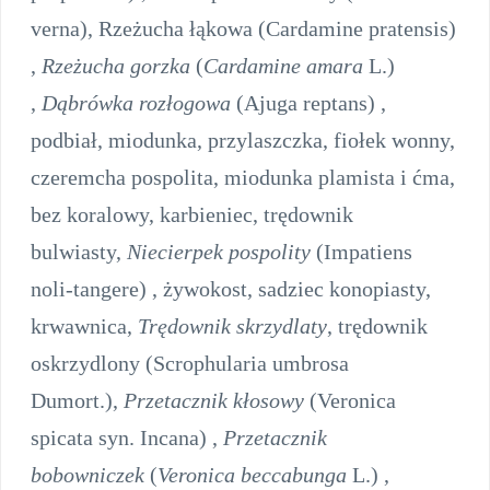
verna), Rzeżucha łąkowa (Cardamine pratensis)
,
Rzeżucha gorzka
(
Cardamine amara
L.)
,
Dąbrówka rozłogowa
(Ajuga reptans) ,
podbiał, miodunka, przylaszczka, fiołek wonny,
czeremcha pospolita, miodunka plamista i ćma,
bez koralowy, karbieniec, trędownik
bulwiasty,
Niecierpek pospolity
(Impatiens
noli-tangere) , żywokost, sadziec konopiasty,
krwawnica,
Trędownik skrzydlaty
, trędownik
oskrzydlony (Scrophularia umbrosa
Dumort.),
Przetacznik kłosowy
(Veronica
spicata syn. Incana) ,
Przetacznik
bobowniczek
(
Veronica beccabunga
L.) ,