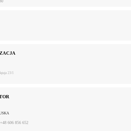
30
ZACJA
łątaja 23/1
TOR
ŁUSKA
+48 606 856 652