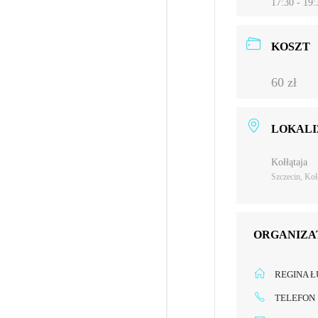
17:30 - 19:
KOSZT
60 zł
LOKALI
Kołłątaja
Szczecin, Koł
ORGANIZA
REGINA 
TELEFON