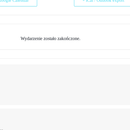
Google Calendar
+ iCal / Outlook export
Wydarzenie zostało zakończone.