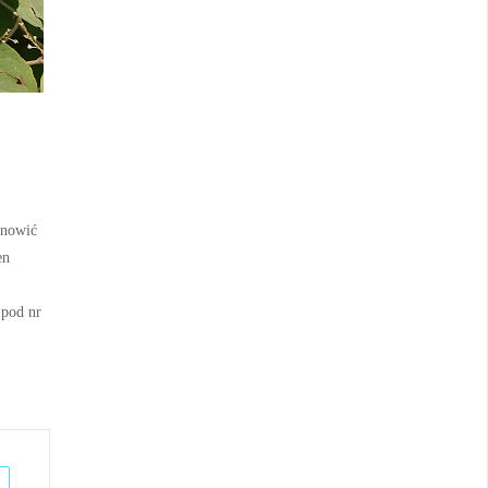
anowić
en
 pod nr