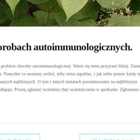
horobach autoimmunologicznych.
 problem choroby autoimmunologicznej. Warto się temu przyjrzeć bliżej. Zast
yny. Pomyśleć co możemy zrobić, żeby temu zapobiec, i jak sobie pomóc kiedy t
naszych najbliższych. O tym i innych tematach porozmawiamy na najbliższym
łłątaja. Proszę zgłaszać wcześniej chęć uczestniczenia w spotkaniu. Zgłoszenia