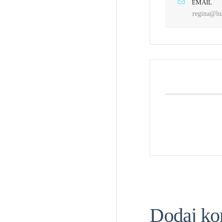
EMAIL
regina@lu
Dodaj ko