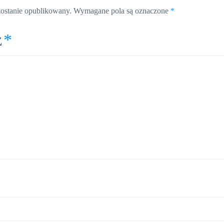
zostanie opublikowany.
Wymagane pola są oznaczone
*
z
*