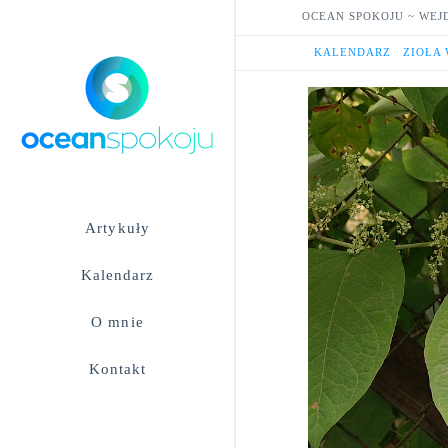
OCEAN SPOKOJU ~ WEJ
HOME
KALENDARZ
ZIOŁA
Artykuły
Kalendarz
O mnie
Kontakt