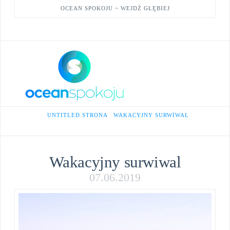
OCEAN SPOKOJU ~ WEJDŹ GŁĘBIEJ
Facebook
X
YouTube
Na
HOME
UNTITLED STRONA
WAKACYJNY SURWIWAL
Wakacyjny surwiwal
07.06.2019