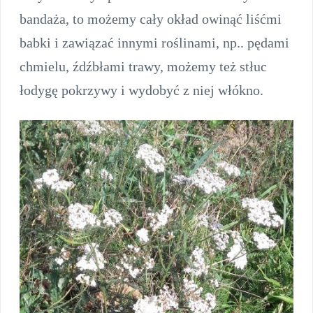
bandaża, to możemy cały okład owinąć liśćmi
babki i zawiązać innymi roślinami, np.. pędami
chmielu, źdźbłami trawy, możemy też stłuc
łodygę pokrzywy i wydobyć z niej włókno.